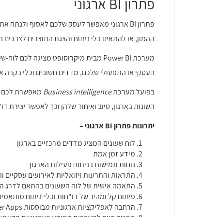
פתרון BI ארגוני
פתרון BI ארגוני מאפשר לעסק שלכם לאסוף ולנ
ההמון, או להתאים כלי ניתוח והצגת התוצרים לצרכים 
מערכת Power BI מבית מיקרוסופט מציגה 
העסקי או התפעולי שלכם, מדדים חשובים וכלי בקרה א
בפועל מערכת
Business intelligence
מאפשרת לכם לב
השונות בארגון, טיוב ואיחוד שלהן וכך לאפשר יצירת דו"חות מתק
יתרונות פתרון BI ארגוני –
לוח שעונים המציג מדדים מרכזיים בארגון
מידע זמן אמת
נוחות וגמישות בניתוח פעילות הארגון
התראות והתרעות ויזואליות לאירועים עסקיים ותפ
התאמה אישית של לוח השעונים בהתאם לדרג הני
פיתוח קל ומהיר של דו"חות וכלי-ניתוח מותאמים
הרחבה לאפליקציות ארגוניות מבוססות Power Apps מבית מיקרוסופט