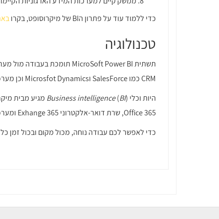
ממשק קיים למערכות המידע הארגוניות הקיימו
כדי ללמוד עוד על פתרון הBI של מיקרוסופט, בקרו
באת
טכנולוגיה
CRM כמו SalesForce וMicrosfot Dynamics וכן מערכות הנהלת-חשבונות כמו חשבשבת ואחרות.
היות וכלי
BI
(
Business intelligence
Office 365, שרת דואר-אלקטרוני Exhange 365 ומערכת CRM Dynamics 365.
כדי לאפשר לכם עבודה נוחה, מכול מקום ובכול זמן כלי הPOWER BI זמינים כמובן במחשב השולחני שלכם וגם במכשירי המו