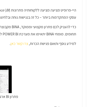
היי-פרופיט מציעה מציעה ללקוחותיה פתרונות
BI
(
nce
עסקי המתקדמות ביותר – כל זה בנגישות נוחה ובלחיצת
כדי להעניק לכם פתרון מקצועי וממוקד, BINA מקבוצת Hi-Profit תעניק לכם מסגרת המתמחה
תחומים. מומחי BINA יתאימו את מערכת POWER BI לצרכים העסקים, תפעולים ופיננסים שלכם ולמבנה הארגוני ותלווה את תהליך ההטמעה והתפעול השוטף בארגון.
למידע נוסף ותאום פגישת הכרות,
צרו קשר כאן
.
פתרון BI ארגוני מבוסס Power BI מבית מיקרוסופט