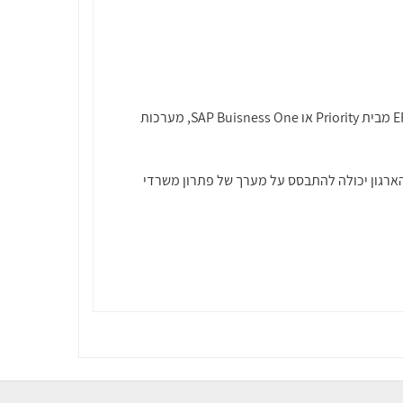
תשתית MicroSoft Power BI תומכת בעבודה מול מערכות המידע הארגוני שלכם כמו טפסי Excel או Micrsofot Project, סביבת ERP מבית Priority או SAP Buisness One, מערכות
ומהירה יחסית. כך שתשתית הארגון יכולה להתבסס על מערך של פתרון משרדי