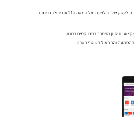
) מבוססי מערכת POWER BI מבית מיקרוסופט, המאפשרת לעסק שלכם לצעוד אל המאה ה21 עם יכולות ניתוח
צועי וניסיון מצטבר בפרויקטים במגוון