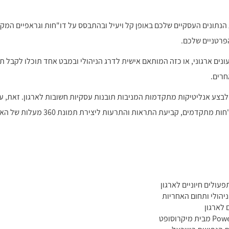
תח את הנתונים העסקיים שלכם באופן קל ויעיל ובהתבסס על דו"חות וגראפיים
הפרטניים שלכם.
לכם לוח-שעונים ארגוני, או כזה המותאם אישית לדרג הניהולי ובמבט אחד תוכלו לק
חרים.
צע אנליטיקות מתקדמות המניבות תובנות עסקיות חשובות לארגון. זאת, על
דמים, קביעת התראות והתרעות ליצירת תמונת 360 מעלות של הארגון.
עולים חיוניים לארגון
הולי ותחום האחריות
 לארגון